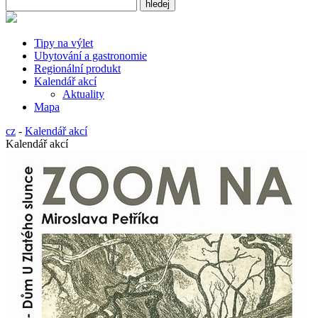
Tipy na výlet
Ubytování a gastronomie
Regionální produkt
Kalendář akcí
Aktuality
Mapa
cz
-
Kalendář akcí
Kalendář akcí