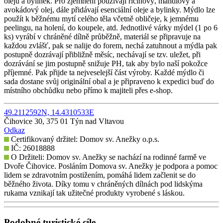
olejů a bylinek. Pro zjemnění používají ricinový, mandlový a
avokádový olej, dále přidávají esenciální oleje a bylinky. Mýdlo lze
použít k běžnému mytí celého těla včetně obličeje, k jemnému
peelingu, na holení, do koupele, atd. Jednotlivé várky mýdel (1 po 6
ks) vyrábí v chráněné dílně průběžně, materiál se připravuje na
každou zvlášť, pak se nalije do forem, nechá zatuhnout a mýdla pak
postupně dozrávají přibližně měsíc, nechávají se tzv. uležet, při
dozrávání se jim postupně snižuje PH, tak aby bylo naší pokožce
příjemné. Pak přijde ta nejveselejší část výroby. Každé mýdlo či
sada dostane svůj originální obal a je připraveno k expedici buď do
místního obchůdku nebo přímo k majiteli přes e-shop.
49.2112592N, 14.4310533E
Čihovice 30, 375 01 Týn nad Vltavou
Odkaz
Certifikovaný držitel: Domov sv. Anežky o.p.s.
IČ: 26018888
O Držiteli: Domov sv. Anežky se nachází na rodinné farmě ve
Dvoře Čihovice. Posláním Domova sv. Anežky je podpora a pomoc
lidem se zdravotním postižením, pomáhá lidem začlenit se do
běžného života. Díky tomu v chráněných dílnách pod lidskýma
rukama vznikají tak užitečné produkty vyrobené s láskou.
Podobné turistické cíle