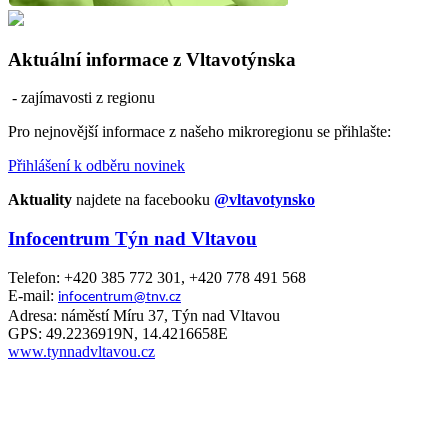
Aktuální informace z Vltavotýnska
- zajímavosti z regionu
Pro nejnovější informace z našeho mikroregionu se přihlašte:
Přihlášení k odběru novinek
Aktuality
najdete na facebooku
@vltavotynsko
Infocentrum Týn nad Vltavou
Telefon: +420 385 772 301, +420 778 491 568
E-mail:
infocentrum@tnv.cz
Adresa: náměstí Míru 37, Týn nad Vltavou
GPS: 49.2236919N, 14.4216658E
www.tynnadvltavou.cz