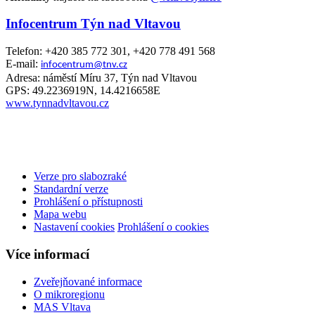
Infocentrum Týn nad Vltavou
Telefon: +420 385 772 301, +420 778 491 568
E-mail:
infocentrum@tnv.cz
Adresa: náměstí Míru 37, Týn nad Vltavou
GPS: 49.2236919N, 14.4216658E
www.tynnadvltavou.cz
Verze pro slabozraké
Standardní verze
Prohlášení o přístupnosti
Mapa webu
Nastavení cookies
Prohlášení o cookies
Více informací
Zveřejňované informace
O mikroregionu
MAS Vltava