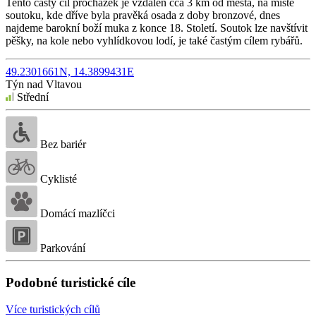
Tento častý cíl procházek je vzdálen cca 3 km od města, na místě
soutoku, kde dříve byla pravěká osada z doby bronzové, dnes
najdeme barokní boží muka z konce 18. Století. Soutok lze navštívit
pěšky, na kole nebo vyhlídkovou lodí, je také častým cílem rybářů.
49.2301661N, 14.3899431E
Týn nad Vltavou
Střední
Bez bariér
Cyklisté
Domácí mazlíčci
Parkování
Podobné turistické cíle
Více turistických cílů