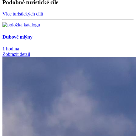
Podobné turistické cíle
Více turistických cílů
Dubové mlýny
1 hodina
Zobrazit detail