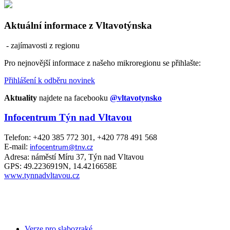
Aktuální informace z Vltavotýnska
- zajímavosti z regionu
Pro nejnovější informace z našeho mikroregionu se přihlašte:
Přihlášení k odběru novinek
Aktuality
najdete na facebooku
@vltavotynsko
Infocentrum Týn nad Vltavou
Telefon: +420 385 772 301, +420 778 491 568
E-mail:
infocentrum@tnv.cz
Adresa: náměstí Míru 37, Týn nad Vltavou
GPS: 49.2236919N, 14.4216658E
www.tynnadvltavou.cz
Verze pro slabozraké