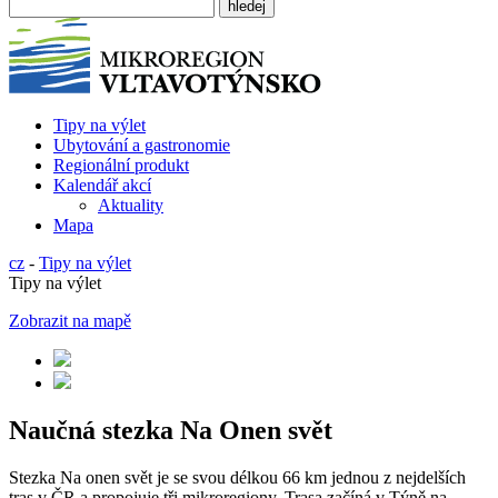
Tipy na výlet
Ubytování a gastronomie
Regionální produkt
Kalendář akcí
Aktuality
Mapa
cz
-
Tipy na výlet
Tipy na výlet
Zobrazit na mapě
Naučná stezka Na Onen svět
Stezka Na onen svět je se svou délkou 66 km jednou z nejdelších
tras v ČR a propojuje tři mikroregiony. Trasa začíná v Týně na