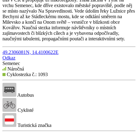
vrchu Semenec, kde dříve existovalo městské popraviště, podle něj
se místo nazývalo Na Spravedlnosti. Vede údolím řeky Lužnice přes
Bechyni až ke Stádleckému mostu, kde se odklání směrem na
Milevsko a končí na Onom světě – vesničce v blízkosti obce
Kovářov. Naučná stezka informuje návštěvníky o místních
zajímavostech či blízkých cílech a je vybavena odpočívadly,
naučnými tabulemi, propagačními poutači a interaktivními sety.
49.2306081N, 14.4100622E
Odkaz
Semenec
Náročná
Cyklostezka č.: 1093
Autobus
Cyklisté
Turistická značka