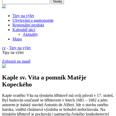
Tipy na výlet
Ubytování a gastronomie
Regionální produkt
Kalendář akcí
Aktuality
Mapa
cz
-
Tipy na výlet
Tipy na výlet
Zobrazit na mapě
Kaple sv. Víta a pomník Matěje
Kopeckého
Kaple svatého Víta na týnském hřbitově má svůj původ v 17. století,
Byl budován současně se hřbitovem v letech 1681 – 1682 a jeho
autorem je italský stavitel Antonio de Alfieri. Jde o stavbu raného
baroka, vnitřní chrámová výzdoba se bohužel nedochovala. Na
týnském hřbitově je pochován i patriarcha českého loutkoherectví