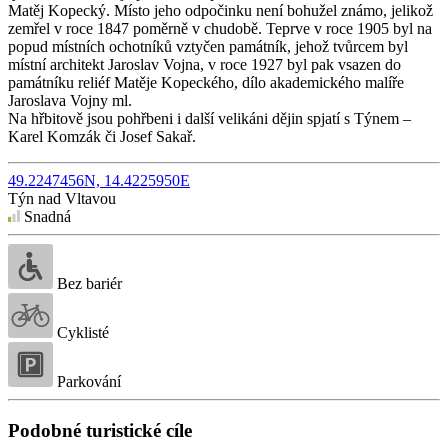
Matěj Kopecký. Místo jeho odpočinku není bohužel známo, jelikož
zemřel v roce 1847 poměrně v chudobě. Teprve v roce 1905 byl na
popud místních ochotníků vztyčen památník, jehož tvůrcem byl
místní architekt Jaroslav Vojna, v roce 1927 byl pak vsazen do
památníku reliéf Matěje Kopeckého, dílo akademického malíře
Jaroslava Vojny ml.
Na hřbitově jsou pohřbeni i další velikáni dějin spjatí s Týnem –
Karel Komzák či Josef Sakař.
49.2247456N, 14.4225950E
Týn nad Vltavou
Snadná
Bez bariér
Cyklisté
Parkování
Podobné turistické cíle