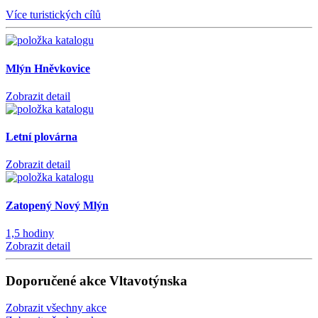
Více turistických cílů
Mlýn Hněvkovice
Zobrazit detail
Letní plovárna
Zobrazit detail
Zatopený Nový Mlýn
1,5 hodiny
Zobrazit detail
Doporučené akce Vltavotýnska
Zobrazit všechny akce