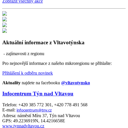
Zobrazit všechny akce
Aktuální informace z Vltavotýnska
- zajímavosti z regionu
Pro nejnovější informace z našeho mikroregionu se přihlašte:
Přihlášení k odběru novinek
Aktuality
najdete na facebooku
@vltavotynsko
Infocentrum Týn nad Vltavou
Telefon: +420 385 772 301, +420 778 491 568
E-mail:
infocentrum@tnv.cz
Adresa: náměstí Míru 37, Týn nad Vltavou
GPS: 49.2236919N, 14.4216658E
www.tynnadvltavou.cz