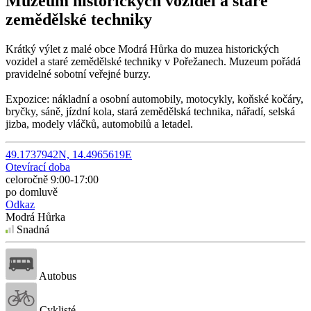
Muzeum historických vozidel a staré
zemědělské techniky
Krátký výlet z malé obce Modrá Hůrka do muzea historických
vozidel a staré zemědělské techniky v Pořežanech. Muzeum pořádá
pravidelné sobotní veřejné burzy.
Expozice: nákladní a osobní automobily, motocykly, koňské kočáry,
bryčky, sáně, jízdní kola, stará zemědělská technika, nářadí, selská
jizba, modely vláčků, automobilů a letadel.
49.1737942N, 14.4965619E
Otevírací doba
celoročně 9:00-17:00
po domluvě
Odkaz
Modrá Hůrka
Snadná
Autobus
Cyklisté