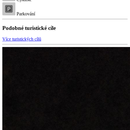
Parkování
Podobné turistické cíle
Více turistických cílů