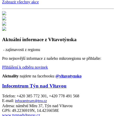
Zobrazit všechny akce
Aktuální informace z Vltavotýnska
- zajímavosti z regionu
Pro nejnovější informace z našeho mikroregionu se přihlašte:
Přihlášení k odběru novinek
Aktuality
najdete na facebooku
@vltavotynsko
Infocentrum Týn nad Vltavou
Telefon: +420 385 772 301, +420 778 491 568
E-mail:
infocentrum@tnv.cz
Adresa: náměstí Míru 37, Týn nad Vltavou
GPS: 49.2236919N, 14.4216658E
www.tynnadvltavou.cz