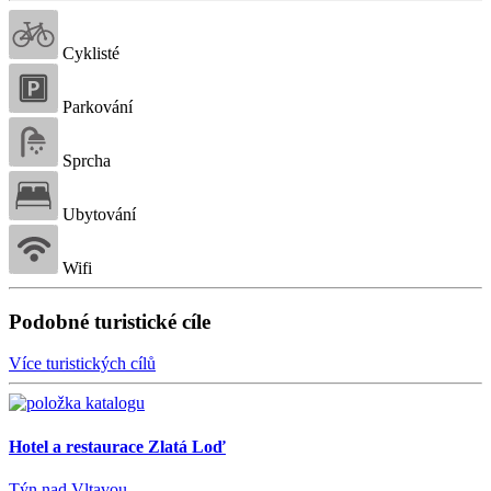
Cyklisté
Parkování
Sprcha
Ubytování
Wifi
Podobné turistické cíle
Více turistických cílů
Hotel a restaurace Zlatá Loď
Týn nad Vltavou