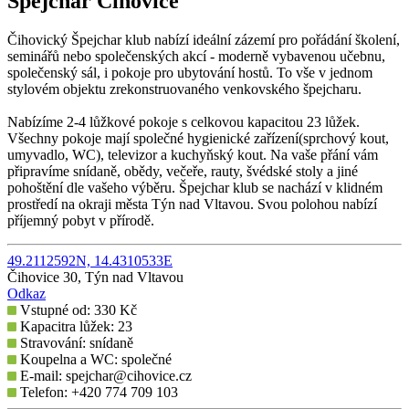
Špejchar Čihovice
Čihovický Špejchar klub nabízí ideální zázemí pro pořádání školení,
seminářů nebo společenských akcí - moderně vybavenou učebnu,
společenský sál, i pokoje pro ubytování hostů. To vše v jednom
stylovém objektu zrekonstruovaného venkovského špejcharu.
Nabízíme 2-4 lůžkové pokoje s celkovou kapacitou 23 lůžek.
Všechny pokoje mají společné hygienické zařízení(sprchový kout,
umyvadlo, WC), televizor a kuchyňský kout. Na vaše přání vám
připravíme snídaně, obědy, večeře, rauty, švédské stoly a jiné
pohoštění dle vašeho výběru. Špejchar klub se nachází v klidném
prostředí na okraji města Týn nad Vltavou. Svou polohou nabízí
příjemný pobyt v přírodě.
49.2112592N, 14.4310533E
Čihovice 30, Týn nad Vltavou
Odkaz
Vstupné od: 330 Kč
Kapacitra lůžek: 23
Stravování: snídaně
Koupelna a WC: společné
E-mail: spejchar@cihovice.cz
Telefon: +420 774 709 103