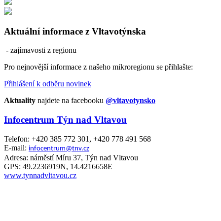
Aktuální informace z Vltavotýnska
- zajímavosti z regionu
Pro nejnovější informace z našeho mikroregionu se přihlašte:
Přihlášení k odběru novinek
Aktuality
najdete na facebooku
@vltavotynsko
Infocentrum Týn nad Vltavou
Telefon: +420 385 772 301, +420 778 491 568
E-mail:
infocentrum@tnv.cz
Adresa: náměstí Míru 37, Týn nad Vltavou
GPS: 49.2236919N, 14.4216658E
www.tynnadvltavou.cz