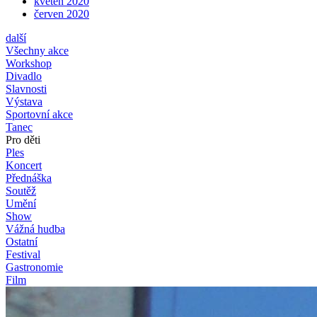
květen 2020
červen 2020
další
Všechny akce
Workshop
Divadlo
Slavnosti
Výstava
Sportovní akce
Tanec
Pro děti
Ples
Koncert
Přednáška
Soutěž
Umění
Show
Vážná hudba
Ostatní
Festival
Gastronomie
Film