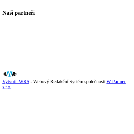
Naši partneři
Vytvořil WRS
- Webový Redakční Systém společnosti
W Partner
s.r.o.