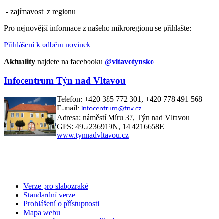
- zajímavosti z regionu
Pro nejnovější informace z našeho mikroregionu se přihlašte:
Přihlášení k odběru novinek
Aktuality
najdete na facebooku
@vltavotynsko
Infocentrum Týn nad Vltavou
Telefon: +420 385 772 301, +420 778 491 568
E-mail:
infocentrum@tnv.cz
Adresa: náměstí Míru 37, Týn nad Vltavou
GPS: 49.2236919N, 14.4216658E
www.tynnadvltavou.cz
Verze pro slabozraké
Standardní verze
Prohlášení o přístupnosti
Mapa webu