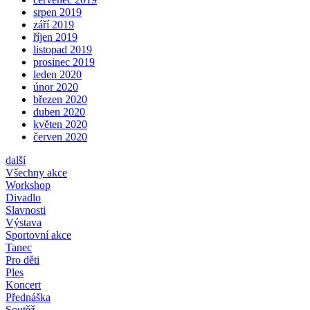
srpen 2019
září 2019
říjen 2019
listopad 2019
prosinec 2019
leden 2020
únor 2020
březen 2020
duben 2020
květen 2020
červen 2020
další
Všechny akce
Workshop
Divadlo
Slavnosti
Výstava
Sportovní akce
Tanec
Pro děti
Ples
Koncert
Přednáška
Soutěž