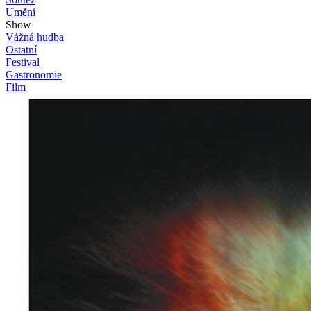
Umění
Show
Vážná hudba
Ostatní
Festival
Gastronomie
Film