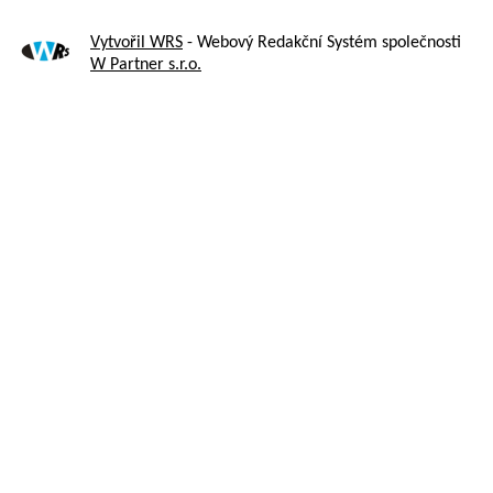
Vytvořil WRS
- Webový Redakční Systém společnosti
W Partner s.r.o.