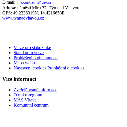
E-mail:
infocentrum@tnv.cz
Adresa: náměstí Míru 37, Týn nad Vltavou
GPS: 49.2236919N, 14.4216658E
www.tynnadvltavou.cz
Verze pro slabozraké
Standardní verze
Prohlášení o přístupnosti
Mapa webu
Nastavení cookies
Prohlášení o cookies
Více informací
Zveřejňované informace
O mikroregionu
MAS Vltava
Komunitní centrum