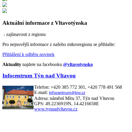
Aktuální informace z Vltavotýnska
- zajímavosti z regionu
Pro nejnovější informace z našeho mikroregionu se přihlašte:
Přihlášení k odběru novinek
Aktuality
najdete na facebooku
@vltavotynsko
Infocentrum Týn nad Vltavou
Telefon: +420 385 772 301, +420 778 491 568
E-mail:
infocentrum@tnv.cz
Adresa: náměstí Míru 37, Týn nad Vltavou
GPS: 49.2236919N, 14.4216658E
www.tynnadvltavou.cz