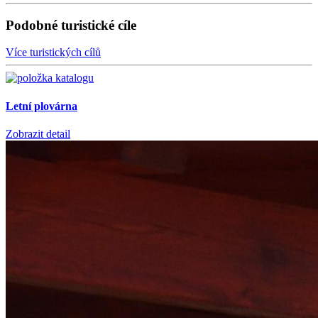
Podobné turistické cíle
Více turistických cílů
Letní plovárna
Zobrazit detail