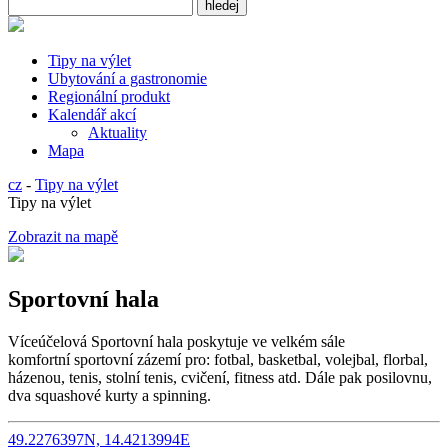
Tipy na výlet
Ubytování a gastronomie
Regionální produkt
Kalendář akcí
Aktuality
Mapa
cz
-
Tipy na výlet
Tipy na výlet
Zobrazit na mapě
Sportovní hala
Víceúčelová Sportovní hala poskytuje ve velkém sále
komfortní sportovní zázemí pro: fotbal, basketbal, volejbal, florbal,
házenou, tenis, stolní tenis, cvičení, fitness atd. Dále pak posilovnu,
dva squashové kurty a spinning.
49.2276397N, 14.4213994E